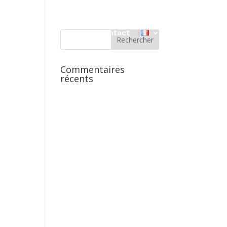
Discographie
Médias
Contact
Commentaires
récents
Office 365
Outlook Live