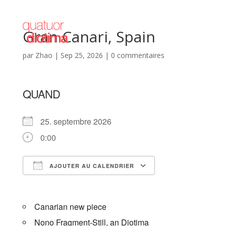
Gran Canari, Spain
par
Zhao
|
Sep 25, 2026
|
0 commentaires
QUAND
25. septembre 2026
0:00
AJOUTER AU CALENDRIER
Télécharger ICS
Calendrier Goog
Canarian new piece
Nono Fragment-Still, an Diotima