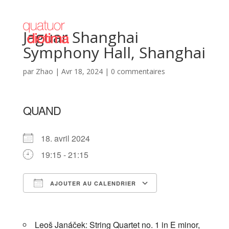
Jaguar Shanghai
Symphony Hall, Shanghai
par
Zhao
|
Avr 18, 2024
|
0 commentaires
QUAND
18. avril 2024
19:15 - 21:15
AJOUTER AU CALENDRIER
Télécharger ICS
Calendrier Goog
Leoš Janáček: String Quartet no. 1 in E minor,