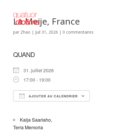
La Meije, France
par
Zhao
|
Juil 31, 2026
|
0 commentaires
QUAND
31. juillet 2026
17:00 - 19:00
AJOUTER AU CALENDRIER
Télécharger ICS
Calendrier Goog
Kaija Saariaho,
Terra Memoria