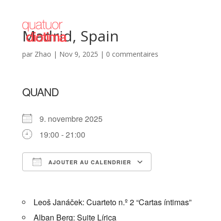
Madrid, Spain
par
Zhao
|
Nov 9, 2025
|
0 commentaires
QUAND
9. novembre 2025
19:00 - 21:00
AJOUTER AU CALENDRIER
Télécharger ICS
Calendrier Goog
Leoš Janáček: Cuarteto n.º 2 “Cartas íntimas”
Alban Berg: Suite Lírica