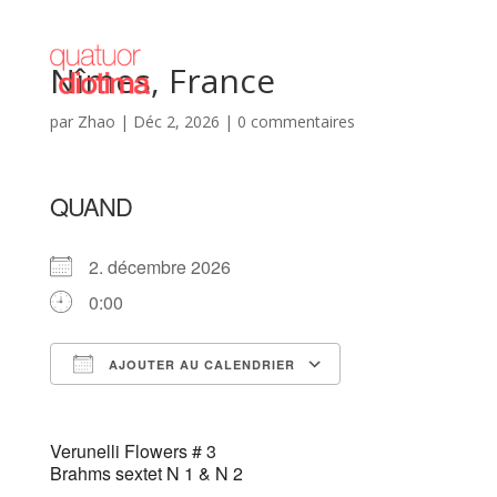
Nîmes, France
par
Zhao
|
Déc 2, 2026
|
0 commentaires
QUAND
2. décembre 2026
0:00
AJOUTER AU CALENDRIER
Télécharger ICS
Calendrier Goog
Verunelli Flowers # 3
Brahms sextet N 1 & N 2