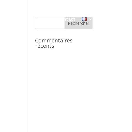
Discographie
Médias
Contact
Commentaires
récents
Office 365
Outlook Live